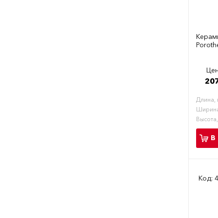
Керам
Poroth
Цен
207
Длина,
Ширина
Высота
В
Код: 