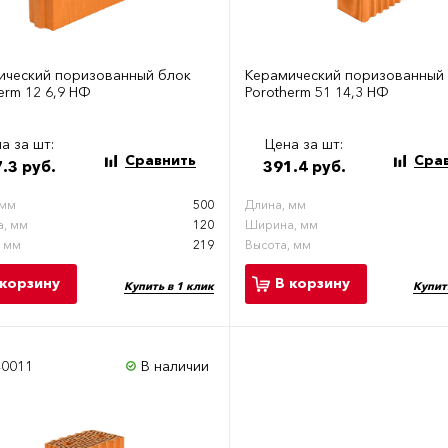
ический поризованный блок
Керамический поризованный
erm 12 6,9 НФ
Porotherm 51 14,3 НФ
а за шт:
Цена за шт:
Сравнить
Сра
.3 руб.
391.4 руб.
 мм
500
Длина, мм
, мм
120
Ширина, мм
, мм
219
Высота, мм
 корзину
В корзину
Купить в 1 клик
Купит
40011
В наличии