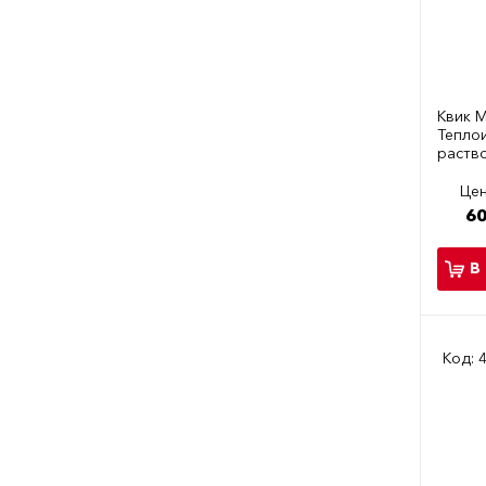
Квик М
Тепло
раств
Цен
60
В
Код: 