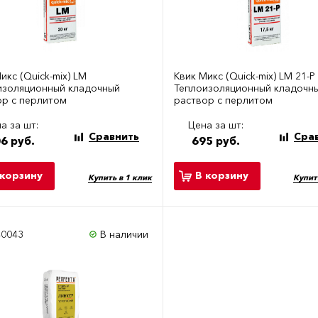
икс (Quick-mix) LM
Квик Микс (Quick-mix) LM 21-P
изоляционный кладочный
Теплоизоляционный кладочн
ор с перлитом
раствор с перлитом
а за шт:
Цена за шт:
Сравнить
Сра
6 руб.
695 руб.
 корзину
В корзину
Купить в 1 клик
Купит
40043
В наличии