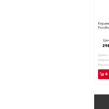
Керам
Poroth
Цен
298
Длина,
Ширина
Высота
В