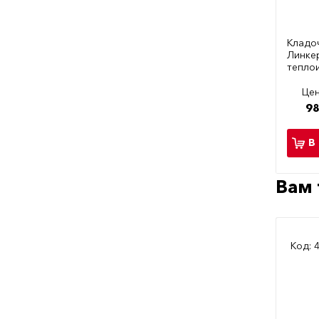
Кладо
Линке
тепло
Цен
98
В
Вам 
Код: 