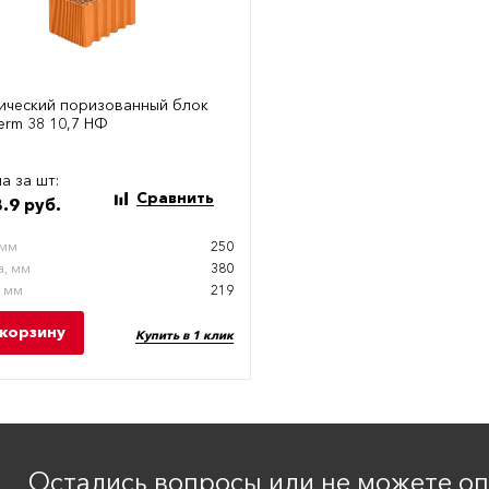
ический поризованный блок
erm 38 10,7 НФ
а за шт:
Сравнить
.9 руб.
 мм
250
, мм
380
, мм
219
 корзину
Купить в 1 клик
Остались вопросы или не можете о