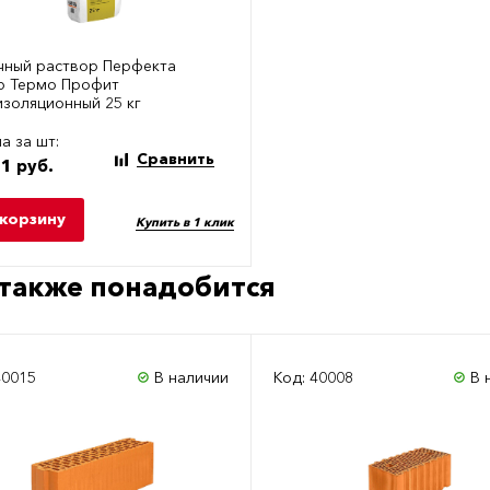
чный раствор Перфекта
р Термо Профит
изоляционный 25 кг
а за шт:
Сравнить
1 руб.
 корзину
Купить в 1 клик
также понадобится
40015
В наличии
Код: 40008
В 