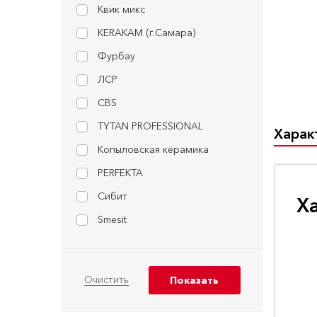
Квик микс
KERAKAM (г.Самара)
Фурбау
ЛСР
CBS
TYTAN PROFESSIONAL
Харак
Копыловская керамика
PERFEKTA
Сибит
Х
Smesit