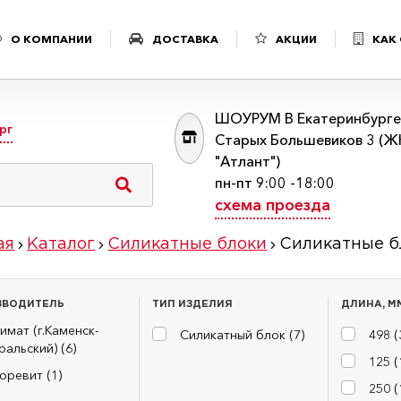
О КОМПАНИИ
ДОСТАВКА
АКЦИИ
КАК
ШОУРУМ В Екатеринбурге:
рг
Старых Большевиков 3 (Ж
"Атлант")
пн-пт 9:00 -18:00
схема проезда
ая
Каталог
Силикатные блоки
Силикатные б
ЗВОДИТЕЛЬ
ТИП ИЗДЕЛИЯ
ДЛИНА, М
имат (г.Каменск-
Силикатный блок (
7
)
498 (
ральский) (
6
)
125 (
оревит (
1
)
250 (