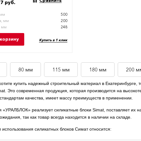
Сравнить
7 руб.
 мм
500
, мм
200
, мм
248
 корзину
Купить в 1 клик
80 мм
115 мм
180 мм
200 м
хотите купить надежный строительный материал в Екатеринбурге, 
mat. Это современная продукция, которая производится на высоко
стандартам качества, имеет массу преимуществ в применении.
 «УРАЛБЛОК» реализует силикатные блоки Simat, поставляет их на
ожидания, так как товар всегда находится в наличии на складе.
 использования силикатных блоков Симат относится: