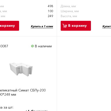
 мм
498
Длина, мм
, мм
100
Ширина, мм
, мм
249
Высота, мм
 корзину
В корзину
Купить в 1 клик
Купит
40087
В наличии
силикатный Симат СБПу-200
00*248 мм
а за шт: