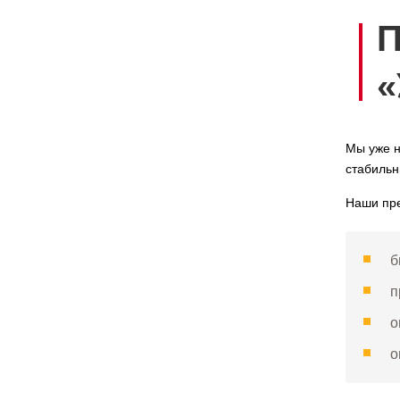
П
Мы уже н
стабильн
Наши пр
б
п
о
о