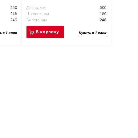
250
Длина, мм
500
248
Ширина, мм
180
249
Высота, мм
248
В корзину
ь в 1 клик
Купить в 1 клик