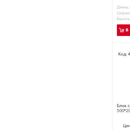
Длина,
Ширина
Высота
В
Код: 
Блок 
500*2
Цен