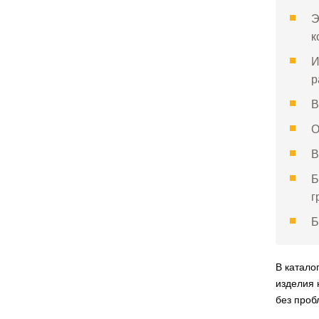
Э
к
И
р
В
О
В
Б
г
Б
В катало
изделия 
без проб