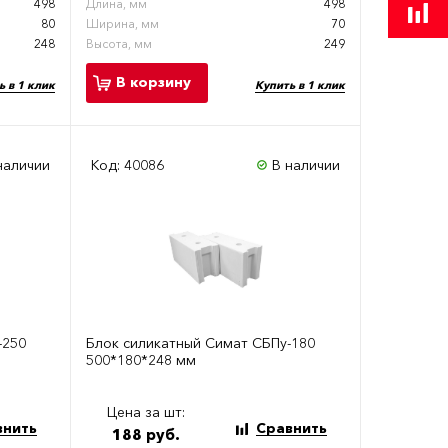
498
Длина, мм
498
80
Ширина, мм
70
248
Высота, мм
249
В корзину
ь в 1 клик
Купить в 1 клик
наличии
Код: 40086
В наличии
-250
Блок силикатный Симат СБПу-180
500*180*248 мм
Цена за шт:
внить
Сравнить
188 руб.