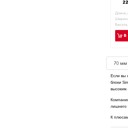
22
Длина,
Ширина
Высота
В
70 мм
Если вы 
блоки Si
высоким 
Компания
лишнего 
К плюсам