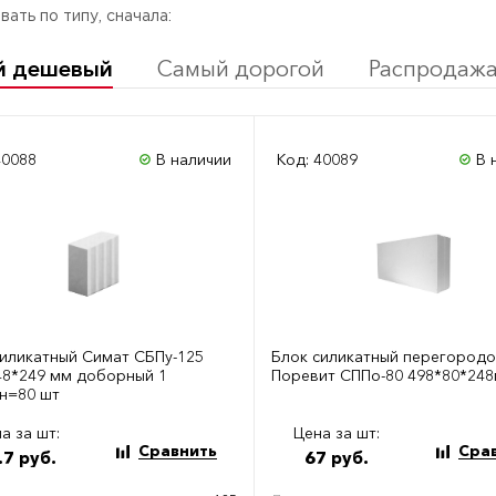
ать по типу, сначала:
й дешевый
Самый дорогой
Распродаж
40088
В наличии
Код: 40089
В 
силикатный Симат СБПу-125
Блок силикатный перегород
48*249 мм доборный 1
Поревит СППо-80 498*80*24
н=80 шт
а за шт:
Цена за шт:
Сравнить
Сра
.7 руб.
67 руб.