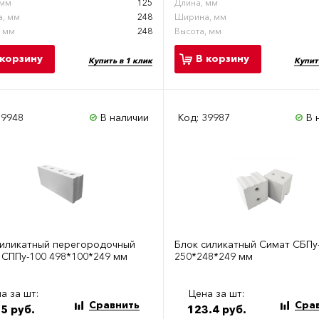
 мм
125
Длина, мм
, мм
248
Ширина, мм
, мм
248
Высота, мм
 корзину
В корзину
Купить в 1 клик
Купит
39948
В наличии
Код: 39987
В 
силикатный перегородочный
Блок силикатный Симат СБПу
 СППу-100 498*100*249 мм
250*248*249 мм
а за шт:
Цена за шт:
Сравнить
Сра
5 руб.
123.4 руб.