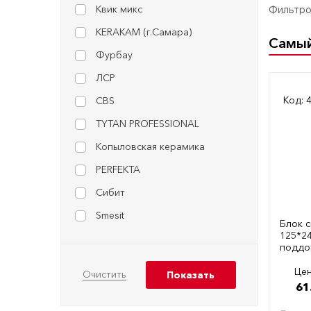
Квик микс
Фильтров
KERAKAM (г.Самара)
Самы
Фурбау
ЛСР
Код: 
CBS
TYTAN PROFESSIONAL
Копыловская керамика
PERFEKTA
Сибит
Smesit
Блок 
125*2
поддо
Цен
61