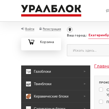
Войти
Регистрация
Екатеринбу
Ваш город:
Корзина
Главн
Газоблоки
>
ПРОИ
Твинблоки
>
С
У
Керамические блоки
>
П
Силикатные блоки
>