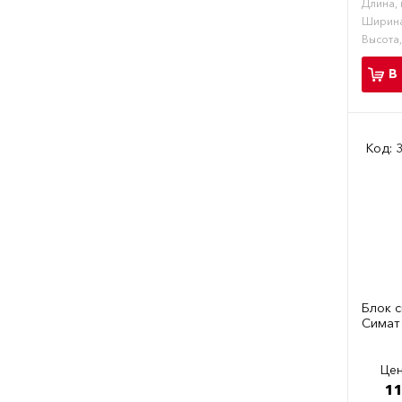
Длина,
Ширина
Высота
В
Код: 
Блок 
Симат
Цен
11