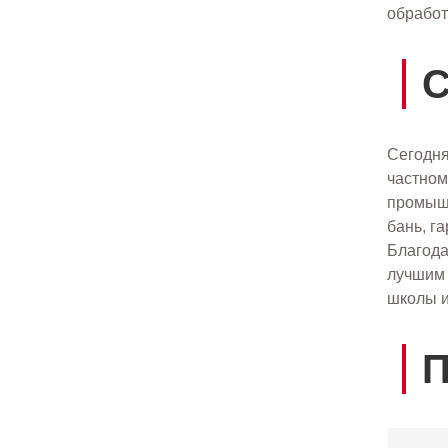
обработ
С
Сегодня
частном
промышл
бань, г
Благода
лучшим 
школы и
П