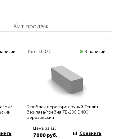
а
Хит продаж
наличии
Код: 40074
В наличии
пазом/
Газоблок перегородочный Теплит
вский
без паза/гребня ТБ-200 D400
Березовский
Цена за м3:
внить
Сравнить
7000 руб.