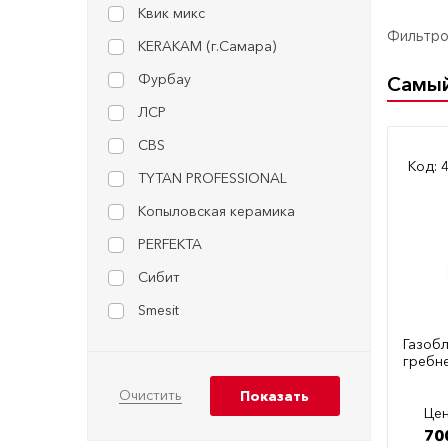
Квик микс
Фильтров
KERAKAM (г.Самара)
Фурбау
Самы
ЛСР
CBS
Код: 
TYTAN PROFESSIONAL
Копыловская керамика
PERFEKTA
Сибит
Smesit
Газобл
гребн
Цен
70