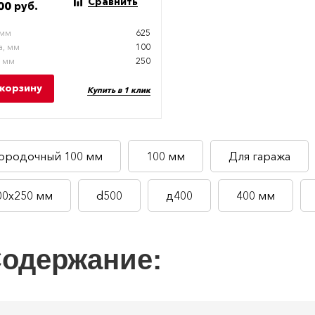
Сравнить
00 руб.
 мм
625
, мм
100
, мм
250
 корзину
Купить в 1 клик
ородочный 100 мм
100 мм
Для гаража
00х250 мм
d500
д400
400 мм
одержание: