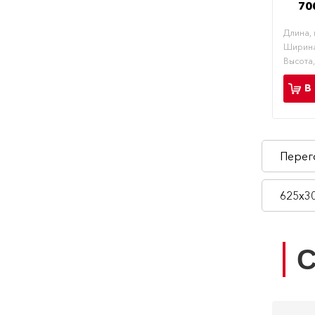
70
Длина,
Ширина
Высота
В
Перег
625х3
С