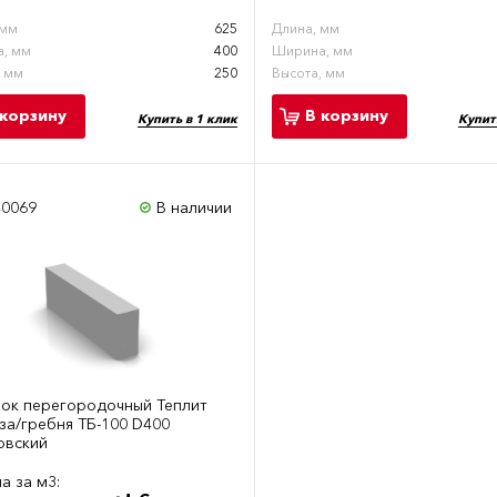
 мм
625
Длина, мм
, мм
400
Ширина, мм
, мм
250
Высота, мм
 корзину
В корзину
Купить в 1 клик
Купит
40069
В наличии
лок перегородочный Теплит
за/гребня ТБ-100 D400
овский
а за м3: