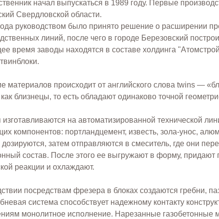
твенник начал выпускаться в 1989 году. Первые произво
кий Свердловской области.
года руководством было принято решение о расширении пр
дственных линий, после чего в городе Березовский построил
ее время заводы находятся в составе холдинга "Атомстрой
твинблоки.
е материалов происходит от английского слова twins — «бли
 как близнецы, то есть обладают одинаково точной геометри
 изготавливаются на автоматизированной технической лин
их компонентов: портландцемент, известь, зола-унос, алюм
 дозируются, затем отправляются в смеситель, где они п
онный состав. После этого ее выгружают в форму, придают
кой реакции и охлаждают.
ствии посредствам фрезера в блоках создаются гребни, паз
бневая система способствует надежному контакту конструк
ниям монолитное исполнение. Нарезанные газобетонные м