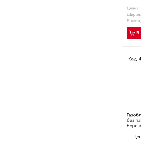
Длина,
Ширина
Высота
В
Код: 
Газоб
без па
Берез
Цен