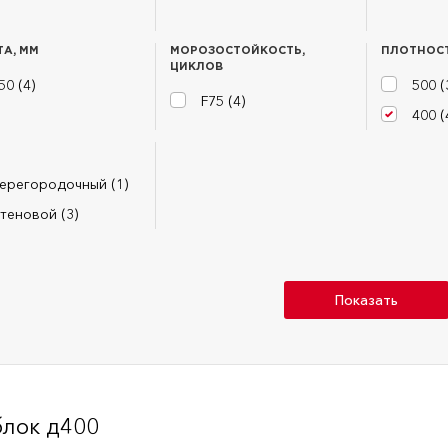
А, ММ
МОРОЗОСТОЙКОСТЬ,
ПЛОТНОСТ
ЦИКЛОВ
50 (
4
)
500 (
F75 (
4
)
400 (
ерегородочный (
1
)
теновой (
3
)
Показать
блок д400