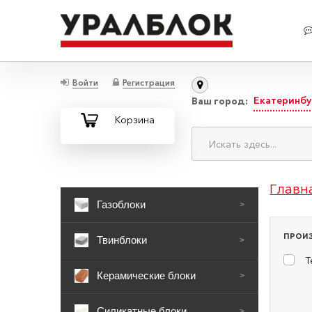
Войти
Регистрация
Екатеринбу
Ваш город:
Корзина
Главн
Газоблоки
>
ПРОИ
Твинблоки
>
Т
Керамические блоки
>
Силикатные блоки
>