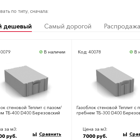
ать по типу, сначала:
й дешевый
Самый дорогой
Распродаж
40079
В наличии
Код: 40078
В 
ок стеновой Теплит с пазом/
Газоблок стеновой Теплит с 
ем ТБ-400 D400 Березовский
гребнем ТБ-300 D400 Березо
а за м3:
Цена за м3:
Сравнить
Сра
00 руб.
7000 руб.