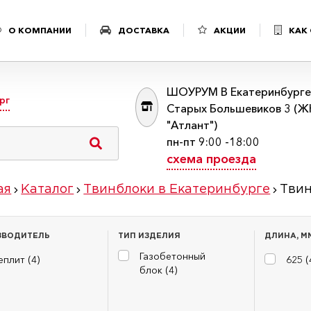
О КОМПАНИИ
ДОСТАВКА
АКЦИИ
КАК
ШОУРУМ В Екатеринбурге:
рг
Старых Большевиков 3 (Ж
"Атлант")
пн-пт 9:00 -18:00
схема проезда
ая
Каталог
Твинблоки в Екатеринбурге
Твин
ЗВОДИТЕЛЬ
ТИП ИЗДЕЛИЯ
ДЛИНА, М
Газобетонный
еплит (
4
)
625 (
блок (
4
)