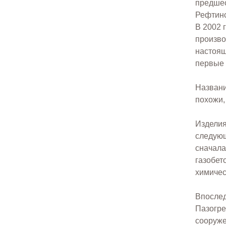
предшес
Рефтинс
В 2002 
произво
настоящ
первые 
Названи
похожи,
Изделия
следующ
сначала
газобет
химичес
Впослед
Пазогре
сооруже