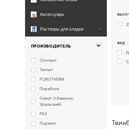
Аксессуары
ВЫСОТ
2
Растворы для кладки
>
ВИД
ПРОИЗВОДИТЕЛЬ
П
Основит
С
Теплит
POROTHERM
Пораблок
Симат (г.Каменск-
Уральский)
РКЗ
Твин
Поревит