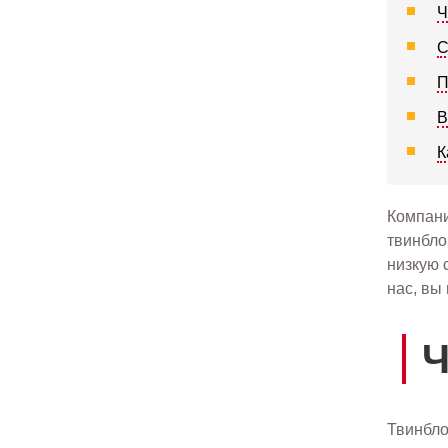
Ч
С
П
В
К
Компани
твинбло
низкую 
нас, вы
Ч
Твинбло