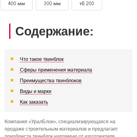
400 мм
300 мм
тб 200
Содержание:
Что такое твинблок
Сферы применения материала
Преимущества твинблоков
Виды и марки
Как заказать
Компания «УралБлок», специализирующаяся на
продаже строительным материалов и предлагает
приобрести твинблок напрямую от изготовителя.