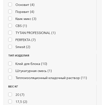
Основит (
4
)
Поревит (
4
)
Квик микс (
3
)
CBS (
1
)
TYTAN PROFESSIONAL (
1
)
PERFEKTA (
7
)
Smesit (
2
)
ТИП ИЗДЕЛИЯ
Клей для блока (
10
)
Штукатурная смесь (
1
)
Теплоизоляционный кладочный раствор (
11
)
ВЕС КГ
20 (
7
)
17,5 (
2
)