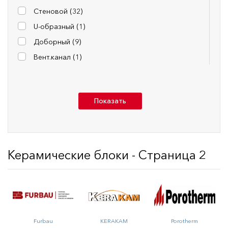
Стеновой (
32
)
U-образный (
1
)
Доборный (
9
)
Вент.канал (
1
)
Показать
Керамические блоки - Страница 2
Furbau
KERAKAM
Porotherm