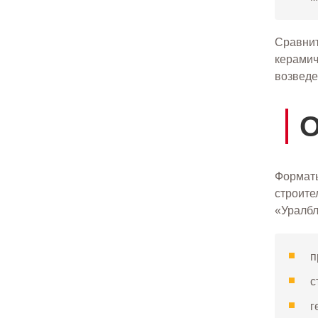
Сравнит
керамич
возведе
О
Форматы
строите
«Уралбл
п
с
г