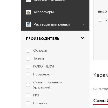
Аксессуары
ВЫСОТ
2
Растворы для кладки
>
ПРОИЗВОДИТЕЛЬ
Основит
Теплит
POROTHERM
Кера
Пораблок
Симат (г.Каменск-
Уральский)
Фильтров
РКЗ
Самы
Поревит