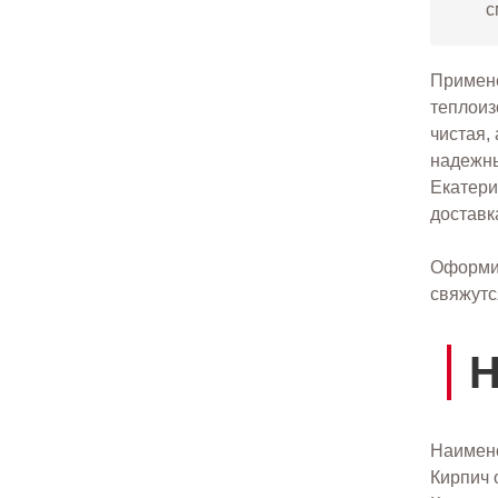
с
Примене
теплоиз
чистая,
надежны
Екатери
доставк
Оформит
свяжутс
Н
Наимен
Кирпич 