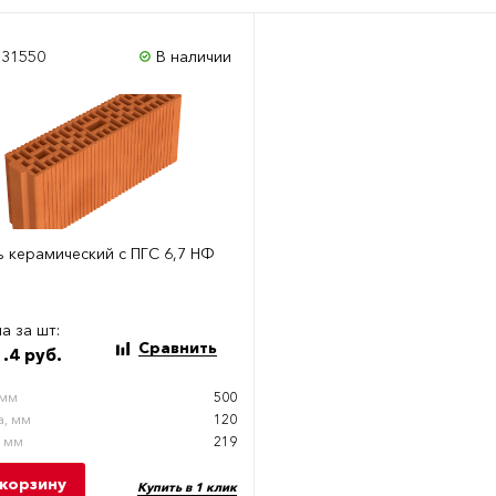
131550
В наличии
ь керамический с ПГС 6,7 НФ
а за шт:
Сравнить
.4 руб.
 мм
500
, мм
120
, мм
219
 корзину
Купить в 1 клик