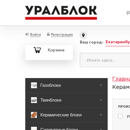
Войти
Регистрация
Екатеринбу
Ваш город:
Корзина
Главн
Газоблоки
>
Керам
Твинблоки
>
ПРОИ
Керамические блоки
>
Р
Силикатные блоки
>