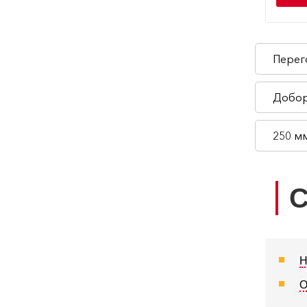
Перег
Добор
250 м
С
Н
О