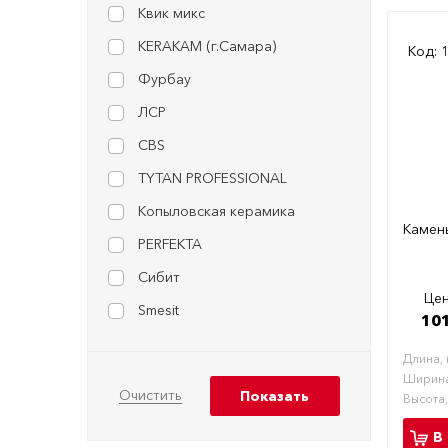
Квик микс
KERAKAM (г.Самара)
Код: 
Фурбау
ЛСР
CBS
TYTAN PROFESSIONAL
Копыловская керамика
Камен
PERFEKTA
Сибит
Цен
Smesit
101
Длина,
Ширина
Высота
В