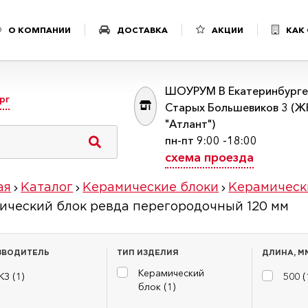
О КОМПАНИИ
ДОСТАВКА
АКЦИИ
КАК
ШОУРУМ В Екатеринбурге:
рг
Старых Большевиков 3 (Ж
"Атлант")
пн-пт 9:00 -18:00
схема проезда
ая
Каталог
Керамические блоки
Керамическ
ический блок ревда перегородочный 120 мм
ЗВОДИТЕЛЬ
ТИП ИЗДЕЛИЯ
ДЛИНА, М
Керамический
КЗ (
1
)
500 (
блок (
1
)