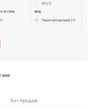
80 (
1
)
Ь КГ/СМ2
ВИД
1
)
Перегородочный (
1
)
0 мм
а
Хит продаж