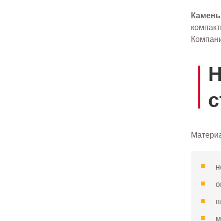
Камень
компакт
Компани
Н
с
Материа
н
о
в
м